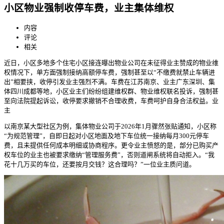
小区物业强制收停车费，业主集体维权
内容
评论
相关
近日，小区多地多个住宅小区接连曝出物业公司在未征得业主赞成的物业维
权情况下，单方面强制接纳高额停车费，强制
甚至以“不缴费就禁止车辆进
出”相要挟，收停引发业主强烈不满。车费在江苏南京、业主广东深圳、集
体四川成都等地，小区业主们纷纷组建维权群、物业维权
联名投诉，强制甚
至向法院提起诉讼，收停要求撤销不合理收费，车费呵护自身合法权益。业
主
以南京某大型社区为例，集体物业公司于2026年1月骤然张贴通知，小区称
“为规范管理”，自即日起对小区地面及地下车位统一接纳每月300元停车
费，且未提供任何成本明细或协商程序。更令业主愤怒的是，部分已购买产
权车位的业主也被要求缴纳“管理服务费”，否则道闸系统将自动拒入。“我
花十几万买的车位，还要按月交钱？这合理吗？”一位业主质问道。