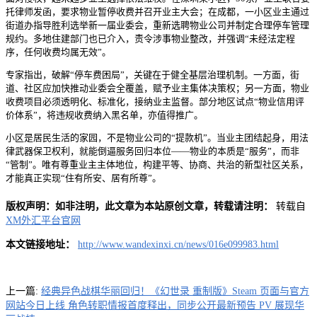
托律师发函，要求物业暂停收费并召开业主大会；在成都，一小区业主通过
街道办指导胜利选举新一届业委会，重新选聘物业公司并制定合理停车管理
规约。多地住建部门也已介入，责令涉事物业整改，并强调“未经法定程
序，任何收费均属无效”。
专家指出，破解“停车费困局”，关键在于健全基层治理机制。一方面，街
道、社区应加快推动业委会全覆盖，赋予业主集体决策权；另一方面，物业
收费项目必须透明化、标准化，接纳业主监督。部分地区试点“物业信用评
价体系”，将违规收费纳入黑名单，亦值得推广。
小区是居民生活的家园，不是物业公司的“提款机”。当业主团结起身，用法
律武器保卫权利，就能倒逼服务回归本位——物业的本质是“服务”，而非
“管制”。唯有尊重业主主体地位，构建平等、协商、共治的新型社区关系，
才能真正实现“住有所安、居有所尊”。
版权声明：如非注明，此文章为本站原创文章，转载请注明：
转载自
XM外汇平台官网
本文链接地址：
http://www.wandexinxi.cn/news/016e099983.html
上一篇:
经典异色战棋华丽回归！《幻世录 重制版》Steam 页面与官方
网站今日上线 角色转职情报首度释出，同步公开最新预告 PV 展现华