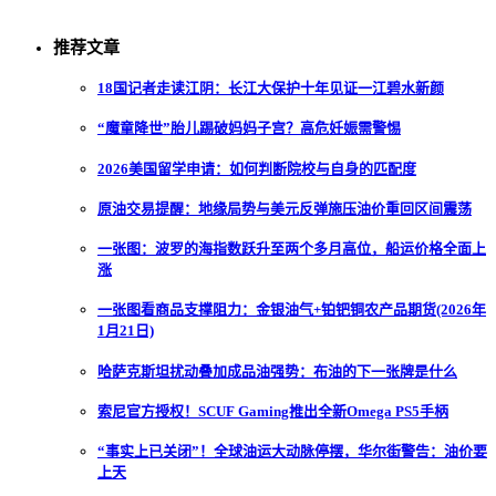
推荐文章
18国记者走读江阴：长江大保护十年见证一江碧水新颜
“魔童降世”胎儿踢破妈妈子宫？高危妊娠需警惕
2026美国留学申请：如何判断院校与自身的匹配度
原油交易提醒：地缘局势与美元反弹施压油价重回区间震荡
一张图：波罗的海指数跃升至两个多月高位，船运价格全面上
涨
一张图看商品支撑阻力：金银油气+铂钯铜农产品期货(2026年
1月21日)
哈萨克斯坦扰动叠加成品油强势：布油的下一张牌是什么
索尼官方授权！SCUF Gaming推出全新Omega PS5手柄
“事实上已关闭”！全球油运大动脉停摆，华尔街警告：油价要
上天