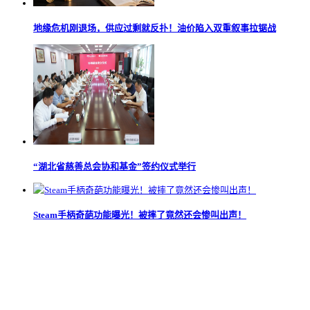
地缘危机刚退场，供应过剩就反扑！油价陷入双重叙事拉锯战
“湖北省慈善总会协和基金”签约仪式举行
Steam手柄奇葩功能曝光！被摔了竟然还会惨叫出声！