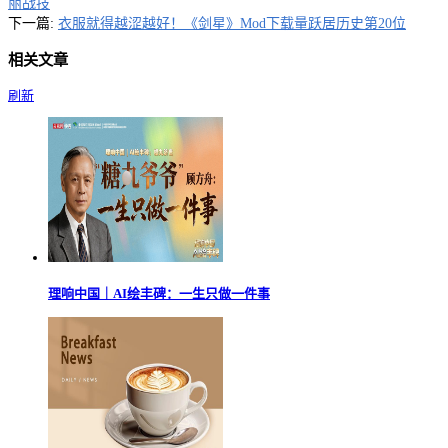
丽战技
下一篇:
衣服就得越涩越好！《剑星》Mod下载量跃居历史第20位
相关文章
刷新
理响中国｜AI绘丰碑：一生只做一件事