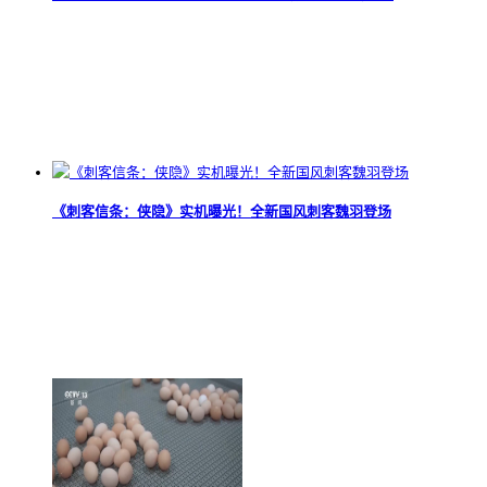
《刺客信条：侠隐》实机曝光！全新国风刺客魏羽登场