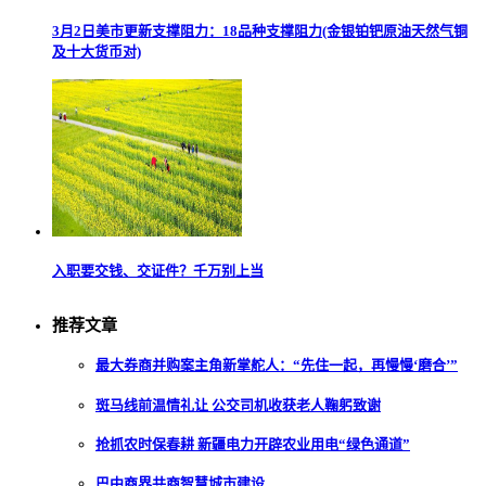
3月2日美市更新支撑阻力：18品种支撑阻力(金银铂钯原油天然气铜
及十大货币对)
入职要交钱、交证件？千万别上当
推荐文章
最大券商并购案主角新掌舵人：“先住一起，再慢慢‘磨合’”
斑马线前温情礼让 公交司机收获老人鞠躬致谢
抢抓农时保春耕 新疆电力开辟农业用电“绿色通道”
巴中商界共商智慧城市建设