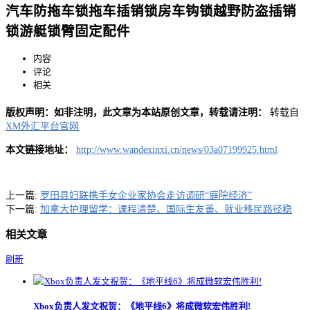
汽车防拖车锁拖车插销锁房车钩锁越野防盗插销
锁游艇锁臂固定配件
内容
评论
相关
版权声明：如非注明，此文章为本站原创文章，转载请注明：
转载自
XM外汇平台官网
本文链接地址：
http://www.wandexinxi.cn/news/03a07199925.html
上一篇:
罗田县妇联携手女企业家协会走访调研“庭院经济”
下一篇:
加拿大护理留学：课程清楚、国际生友善、就业移民路径稳
相关文章
刷新
Xbox负责人发文祝贺：《地平线6》将成微软宏伟胜利!