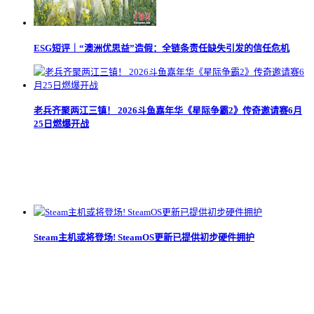
ESG短评｜“澳洲优思益”造假：全链条责任缺失引发的信任危机
老兵齐聚两江三镇！ 2026斗鱼嘉年华《星际争霸2》传奇邀请赛6月
25日燃爆开战
Steam主机或将登场! SteamOS更新已提供初步硬件拥护