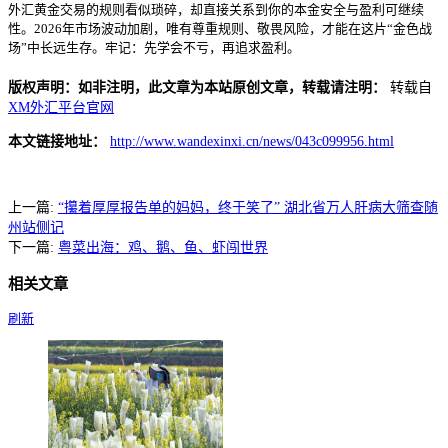
外汇黄金交易的规则看似琐碎，却直接关系到你的本金安全与盈利可继续
性。2026年市场波动加剧，唯有尊重规则、敬畏风险，才能在这片“金色战
场”中长远生存。牢记：先学会不亏，再追求盈利。
版权声明：如非注明，此文章为本站原创文章，转载请注明：
转载自
XM外汇平台官网
本文链接地址：
http://www.wandexinxi.cn/news/043c099956.html
上一篇:
“攥着厚厚报告单的妈妈，终于笑了” 湖北省万人肝病大筛查随
州站侧记
下一篇:
粤菜出海：鸡、鹅、鱼、虾闯世界
相关文章
刷新