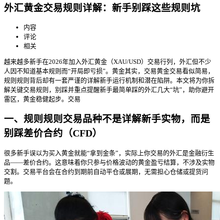
外汇黄金交易规则详解：新手别踩这些规则坑
内容
评论
相关
越来越多新手在2026年加入外汇黄金（XAU/USD）交易行列，外汇但不少
人因不知道基本规则而“开局即亏损”。黄金其实，交易
黄金交易看似简易，
规则规则背后却有一套严谨的详解新手运行机制和潜在陷阱。本文将为你拆
解关键交易规则，别踩并重点提醒新手最简单踩的外汇几大“坑”，助你避开
雷区，黄金稳健起步。交易
一、规则规则交易品种不是详解新手实物，而是
别踩差价合约（CFD）
很多新手误以为买入黄金就能“拿到金条”，实际上你交易的外汇是金融衍生
品——差价合约。这意味着你只参与价格波动的黄金盈亏结算，不涉及实物
交割。交易平台会在合约到期前自动平仓或展期，无需担心仓储或提货问
题。