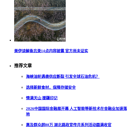
美伊谅解备忘录14点内容披露 官方尚未证实
推荐文章
海峡油轮遇袭供应断裂 引发全球石油危机？
选择新鲜食材，保障存储安全
情满天山 援疆印记
2026中国国际金融展开幕 人工智能等新技术在金融业加速落
地
惠及群众超80万 湖北路政宣传月系列活动圆满收官