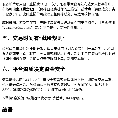
很多新手以为设了止损就“万无一失”，但在重大数据发布或黑天鹅事件中，
市场可能出现
跳空缺口
（价格直接跳过你的止损位）或
滑点
（实际成交价劣
于设定价）。此时止损单可能以更差价格成交，导致亏损超预期。
应对策略
：避免在非农、美联储决议等高波动事件前重仓持仓；可考虑使用
“guaranteedstoploss”（部分平台提供，需额外费用）。
五、交易时间有“藏匿规则”
虽然黄金市场近24小时开放，但周末休市（周六凌晨至周一早7点）。若周
五收盘前未平仓，将产生三天隔夜利息。此外，部分平台在流动性极低时段
（如亚洲盘深夜）会扩大点差或限制下单，影响交易执行。
六、平台资质决定资金安全
这是最致命的“规则盲区”：选择无监管或虚假牌照平台，即使你交易再准，
也可能无法出金。务必确认平台持有权威监管（如英国FCA、澳大利亚
ASIC、塞浦路斯CySEC等），并核实官网注册号真伪。
⚠️警惕“高返佣”“稳赚群”“代操盘”等话术，99%是骗局。
结语