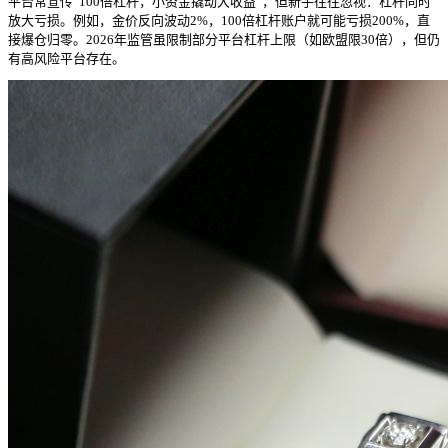
平台常宣传“100倍杠杆，小资金撬动大收益”，但新手往往忽视：杠杆同时
放大亏损。例如，金价反向波动2%，100倍杠杆账户就可能亏损200%，直
接爆仓归零。2026年监管虽限制部分平台杠杆上限（如欧盟限30倍），但仍
有高风险平台存在。