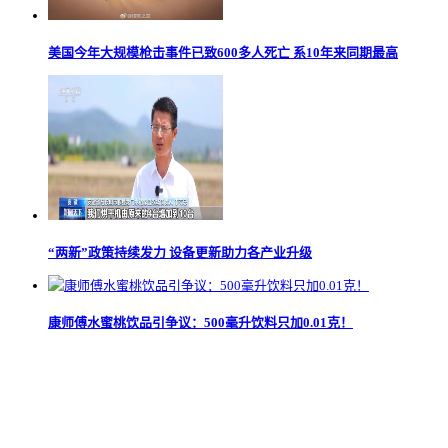
美国今年大规模枪击事件已致600多人死亡 系10年来同期最高
“两新”政策持续发力 设备更新助力各产业升级
康师傅水蜜桃饮品引争议：500毫升饮料只加0.01克！