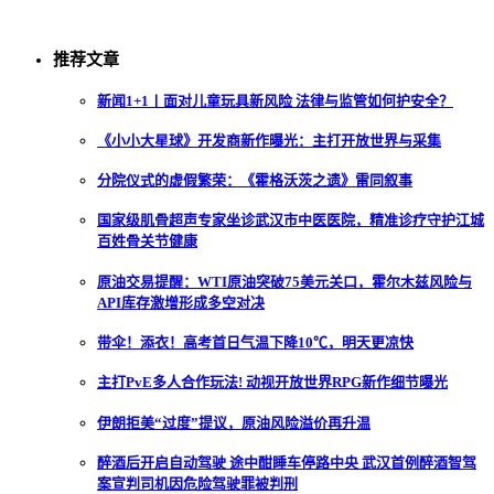
推荐文章
新闻1+1丨面对儿童玩具新风险 法律与监管如何护安全？
《小小大星球》开发商新作曝光：主打开放世界与采集
分院仪式的虚假繁荣：《霍格沃茨之遗》雷同叙事
国家级肌骨超声专家坐诊武汉市中医医院，精准诊疗守护江城
百姓骨关节健康
原油交易提醒：WTI原油突破75美元关口，霍尔木兹风险与
API库存激增形成多空对决
带伞！添衣！高考首日气温下降10℃，明天更凉快
主打PvE多人合作玩法! 动视开放世界RPG新作细节曝光
伊朗拒美“过度”提议，原油风险溢价再升温
醉酒后开启自动驾驶 途中酣睡车停路中央 武汉首例醉酒智驾
案宣判司机因危险驾驶罪被判刑