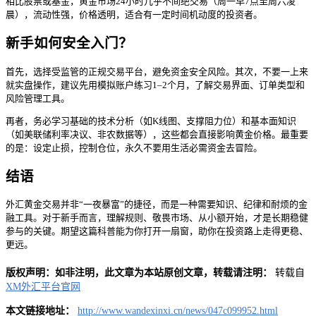
相比股票或基金，黄金市场24小时几乎不间绝交易（周一早7点至周六凌
晨），流动性强，价格透明，适合有一定时间机动度的投资者。
新手如何安全入门？
首先，选择受监管的正规交易平台，避免资金安全风险。其次，不要一上来
就实盘操作，建议先用模拟账户练习1–2个月，了解交易界面、订单类型和
风险管理工具。
再者，务必学习基础的技术分析（如K线图、支撑阻力位）和基本面知识
（如美联储利率决议、非农数据等），这些都会直接影响黄金价格。最重要
的是：设定止损，控制仓位，永久不要用生活必需资金去冒险。
结语
外汇黄金交易并非“一夜暴富”的捷径，而是一种需要知识、纪律和耐烦的金
融工具。对于新手而言，理解规则、敬畏市场、从小额开始，才是长期稳健
参与的关键。期望这篇科普能为你打开一扇窗，助你在投资路上走得更稳、
更远。
版权声明：如非注明，此文章为本站原创文章，转载请注明：
转载自
XM外汇平台官网
本文链接地址：
http://www.wandexinxi.cn/news/047c099952.html