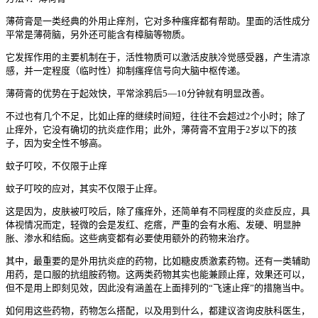
薄荷膏是一类经典的外用止痒剂，它对多种瘙痒都有帮助。里面的活性成分
平常是薄荷脑，另外还可能含有樟脑等物质。
它发挥作用的主要机制在于，活性物质可以激活皮肤冷觉感受器，产生清凉
感，并一定程度（临时性）抑制瘙痒信号向大脑中枢传递。
薄荷膏的优势在于起效快，平常涂鸦后5—10分钟就有明显改善。
不过也有几个不足，比如止痒的继续时间短，往往不会超过2个小时；除了
止痒外，它没有确切的抗炎症作用；此外，薄荷膏不宜用于2岁以下的孩
子，因为安全性不够高。
蚊子叮咬，不仅限于止痒
蚊子叮咬的应对，其实不仅限于止痒。
这是因为，皮肤被叮咬后，除了瘙痒外，还简单有不同程度的炎症反应，具
体视情况而定，轻微的会是发红、疙瘩，严重的会有水疱、发硬、明显肿
胀、渗水和结痂。这些病变都有必要使用额外的药物来治疗。
其中，最重要的是外用抗炎症的药物，比如糖皮质激素药物。还有一类辅助
用药，是口服的抗组胺药物。这两类药物其实也能兼顾止痒，效果还可以，
但不是用上即刻见效，因此没有涵盖在上面排列的“飞速止痒”的措施当中。
如何用这些药物，药物怎么搭配，以及用到什么，都建议咨询皮肤科医生，