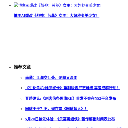
博主AI爆改《战神：劳菲》女主：大妈秒变美少女！
推荐文章
南通：江海交汇处，硬朗又温柔
《生化危机:维罗妮卡》重制版丧尸更难缠 喜爱成群行动！
育碧确认:《刺客信条黑旗RE》首发不会在NS2平台发布
网球王子？不，现在是《网球超人》！
5月20日抢先体验! 《乐高蝙蝠侠》新作解锁时间表公布