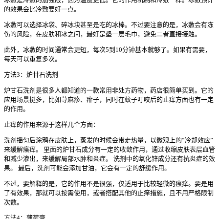
的效果会比冷敷要好一点。
冰敷可以选择冰袋、碎冰块甚至是吃的冰棒。不过要注意的是，冰敷会有冻
伤的风险，在皮肤和冰之间，最好是垫一层毛巾，避免二者直接接触。
此外，冰敷的时间通常会更短，每次5到10分钟基本就够了。如果有需要，
每天可以重复多次。
方法3：炉甘石洗剂
炉甘石洗剂是很多人都知道的一款常用非处方药物，药店很简单买到。它的
应用场景挺多，比如荨麻疹、痱子，同时在蚊子叮咬后的止痒方面也有一定
的作用。
止痒的作用来源于这样几个方面：
洗剂摇匀后涂鸦在皮肤上，蒸发的时候会带走热量，以微观上的“冷却效应”
来缓解瘙痒。 里面的炉甘石成分有一定的收敛作用，通过收缩皮肤表层血管
和减少渗出，来缓解局部水肿和炎症。 洗剂中的氧化锌成分还有抗炎症的效
果。 最后，洗剂可能会添加甘油，它会有一定的舒缓作用。
不过，要解释的是，它的作用不是很强，仅适用于比较轻微的瘙痒。要是用
了有效果，那就可以按需使用，或者搭配其他的止痒措施，且不用严格限制
次数。
方法4：薄荷膏