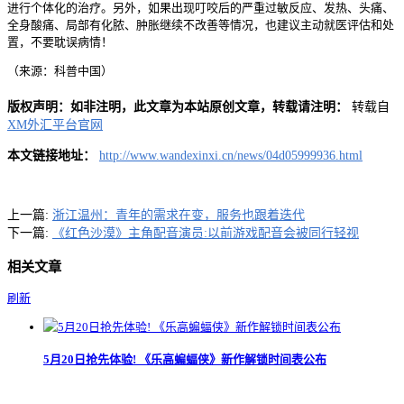
进行个体化的治疗。另外，如果出现叮咬后的严重过敏反应、发热、头痛、
全身酸痛、局部有化脓、肿胀继续不改善等情况，也建议主动就医评估和处
置，不要耽误病情！
（来源：科普中国）
版权声明：如非注明，此文章为本站原创文章，转载请注明：
转载自
XM外汇平台官网
本文链接地址：
http://www.wandexinxi.cn/news/04d05999936.html
上一篇:
浙江温州：青年的需求在变，服务也跟着迭代
下一篇:
《红色沙漠》主角配音演员:以前游戏配音会被同行轻视
相关文章
刷新
5月20日抢先体验! 《乐高蝙蝠侠》新作解锁时间表公布