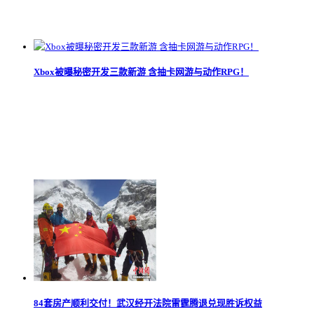
Xbox被曝秘密开发三款新游 含抽卡网游与动作RPG！
84套房产顺利交付！武汉经开法院雷霆腾退兑现胜诉权益