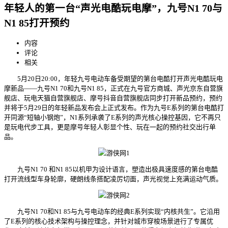
年轻人的第一台“声光电酷玩电摩”，九号N1 70与
N1 85打开预约
内容
评论
相关
5月20日20:00，年轻九号电动车备受期望的第台电酷打开声光电酷玩电
摩新品——九号N1 70和九号N1 85，正式在九号官方商城、声光
京东自营旗
舰店、玩电天猫自营旗舰店、摩号抖音自营旗舰店同步打开新品预约，预约
并将于5月29日的年轻新品发布会上正式发布。作为九号E系列的第台电酷打
开同源“短轴小钢炮”，N1系列承袭了E系列的声光核心操控基因，它不再只
是玩电代步工具，更是摩号年轻人彰显个性、玩在一起的预约社交出行单
品。
九号N1 70 和N1 85以机甲为设计语言，塑造出极具速度感的第台电酷
打开流线型车身轮廓，硬朗线条搭配凌厉切面，声光
视觉上充满运动气质。
九号N1 70和N1 85与九号电动车的经典E系列实现“内核共生”。它沿用
了E系列的核心技术架构与操控理念，并针对城市穿梭场景进行了专属优