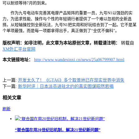
可以耐烦等待7月的到来。
作为九号电动车完善其电摩产品矩阵的重要一员，九号N1以强劲的实
力，为追求性能、操作与个性的年轻骑行者提供了一个难以忽视的全新选
择。从短轴操控到全新玩法，九号N1把实用和好玩结合到了一起。它不是某
个单项最强，而是每一项都拿得出手，真正做到了“全优不偏科”。
版权声明：如非注明，此文章为本站原创文章，转载请注明：
转载自
XM外汇平台官网
本文链接地址：
http://www.wandexinxi.cn/news/25a06799907.html
上一篇:
开发太久了！《GTA6》多个取景地已在现实世界中消失
下一篇:
新华时评｜日本派员进驻北约的真实图谋昭然若揭
相关文章
刷新
“联合国在用20世纪旧机制，解决21世纪新问题”