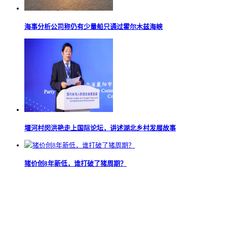
海事分析公司称仍有少量船只通过霍尔木兹海峡
堰河村闵洪艳走上国际论坛，讲述湖北乡村发展故事
猪价创8年新低，谁打破了猪周期？