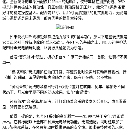
化。全新设计的车架搭配仅1265mm的短轴距，使得车辆在拥挤街道、窄路
掉头时拥有极佳的机动性，真正实现“机动穿梭无压力”，继承了E系列备受
好评的稳定操控基因。配合前12寸、后10寸宽胎提供的扎实抓地力，无论是
城市通勤还是周末兜风，都有优秀的操作掌控感。
如果说机甲外观和短轴操控是九号N1的“基本功”，那以下这些玩法就是
它真正区别于传统电摩的“酷玩亮点”。在N1 70的基础之上，N1 85还拥护选
配四种声光电酷玩功能，让骑行从通勤变为乐趣。
首发“音乐派对”玩法，拥护多台N1车辆同步播放同一首歌，让骑行不再
单一。
“模拟声浪”玩法拥护在油门开度、车速变化时会实时联动声音输出，拧
下油门的瞬间，浑厚的模拟声浪随之而来，既有存在感，又不扰民。
“灵动音效”玩法的晶格日行灯+双侧位置灯在转向、刹车、解锁等不同
状态下，灯光会呈现不同的动态效果，让车“会说话”。
还有首发“音乐律动”玩法，让灯光随着音乐的节奏闪烁变化，声音看得
见，骑行更有沉浸感。
值得一提的是，九号N1系列的高配版本——N1 90也将于今年7月正式
推出。它将标配以上全部四种声光电酷玩功能，无需选配，同时还增加了
ABS防抱死系统，在紧急制动时提供更高的安全性。追求完整体验的玩家，