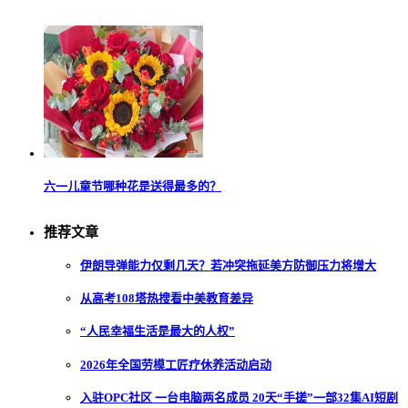
六一儿童节哪种花是送得最多的？
推荐文章
伊朗导弹能力仅剩几天？若冲突拖延美方防御压力将增大
从高考108塔热搜看中美教育差异
“人民幸福生活是最大的人权”
2026年全国劳模工匠疗休养活动启动
入驻OPC社区 一台电脑两名成员 20天“手搓”一部32集AI短剧