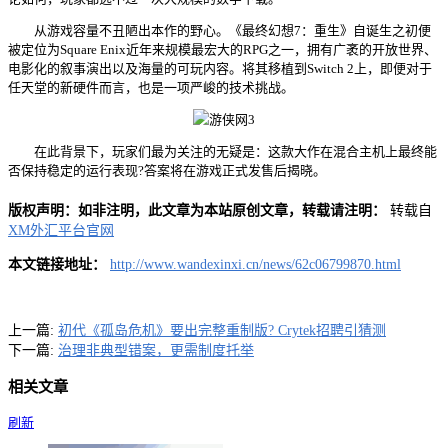
从游戏容量不丑陋出本作的野心。《最终幻想7：重生》自诞生之初便
被定位为Square Enix近年来规模最宏大的RPG之一，拥有广袤的开放世界、
电影化的叙事演出以及海量的可玩内容。将其移植到Switch 2上，即便对于
任天堂的新硬件而言，也是一项严峻的技术挑战。
在此背景下，玩家们最为关注的无疑是：这款大作在混合主机上最终能
否保持稳定的运行表现?答案将在游戏正式发售后揭晓。
版权声明：如非注明，此文章为本站原创文章，转载请注明：
转载自
XM外汇平台官网
本文链接地址：
http://www.wandexinxi.cn/news/62c06799870.html
上一篇:
初代《孤岛危机》要出完整重制版? Crytek招聘引猜测
下一篇:
治理非典型错案，更需制度托举
相关文章
刷新