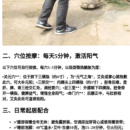
二、穴位按摩：每天5分钟，激活阳气
以下穴位可自行按揉，每穴3–5分钟，以局部微热酸胀为度：
•
关元穴**：位于脐下三横指（约4寸），为“元气之海”，艾灸或掌心搓热敷
此穴，可大补元阳；•
三阴交**：内踝尖上四横指（约3寸），胫骨后缘，是
肝、脾、肾三经交汇处，调经要穴；•
足三里**：外膝眼下四横指，胫骨旁
开一横指，健脾益气，增强全身阳气；•
命门穴**：后腰正中，与肚脐相
对，艾灸此处可温肾助阳。
三、日常起居配合
✅腹部保暖全年无休：避免露脐装，空调房加穿背心或使用暖宫带；
✅睡前泡脚：40℃温水+艾叶/生姜10克，泡15–20分钟，引火归元；