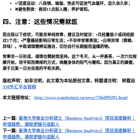
✅适度运动：八段锦、瑜伽、快走可促进气血循环，忌久坐久卧；
❌避免熬夜：夜间11点前入睡，养护肾阳。
四、注意：这些情况需就医
若出现以下症状，可能非单纯宫寒，建议及时就诊：•月经量极少或闭经超
过3个月；•严重痛经影响日常生活；•不孕伴宫寒表现；•白带异常（黄稠、
异味）。中医调理需辨证施治，切勿自行长期服用温燥药物。
宫寒非一日形成，调理也需耐烦坚持。这个冬天，从一杯姜茶、一次穴位按
摩开始，用平和而继续的方式，唤醒身体的阳气与暖和。因为真正的康健，
源于日复一日对自我的平和关照。
版权声明：如非注明，此文章为本站原创文章，转载请注明：
转载自
XM外汇平台官网
本文链接地址：
http://www.wandexinxi.cn/news/718e099281.html
上一篇:
香港大学商业分析硕士（Business Analytics）项目深度解析｜
申请趋势、课程逻辑与适配人
下一篇:
香港大学商业分析硕士（Business Analytics）项目深度解析｜
申请趋势、课程逻辑与适配人