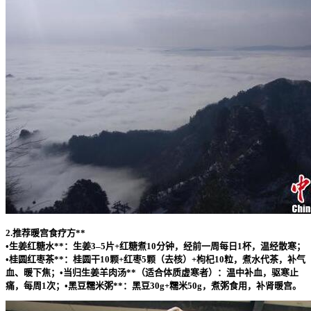
2.推荐暖宫食疗方**
•
生姜红糖水**：生姜3–5片+红糖煮10分钟，经前一周每日1杯，温经散寒；
•
桂圆红枣茶**：桂圆干10颗+红枣5颗（去核）+枸杞10粒，煮水代茶，补气
血、暖下焦；•
当归生姜羊肉汤**（适合体质虚寒者）：温中补血，驱寒止
痛，每周1次；•
黑豆糯米粥**：黑豆30g+糯米50g，煮粥食用，补肾暖宫。