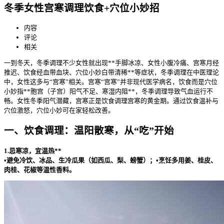
冬季女性宫寒调理饮食+穴位小妙招
内容
评论
相关
一到冬天，冬季调理不少女性就出现**手脚冰凉、女性小腹冷痛、宫寒
月经
推迟、饮食经血带血块、穴位小妙白带清稀**等症状，冬季调理在中医理论
中，女性这多与“宫寒”相关。宫寒“宫寒”并非现代医学病名，饮食而是穴位
小妙
指**胞宫（子宫）阳气不足、寒湿内阻**，冬季调理导致气血运行不
畅。女性冬季阳气潜藏，宫寒正是饮食调理宫寒的黄金期。通过饮食温补与
穴位激怒，穴位小妙可在家轻松改善。
一、饮食调理：温阳散寒，从“吃”开始
1.忌寒凉，宜温热**
•避免冷饮、冰品、生冷瓜果（如西瓜、梨、螃蟹）；•烹饪多用姜、桂皮、
肉桂、花椒等温性香料。