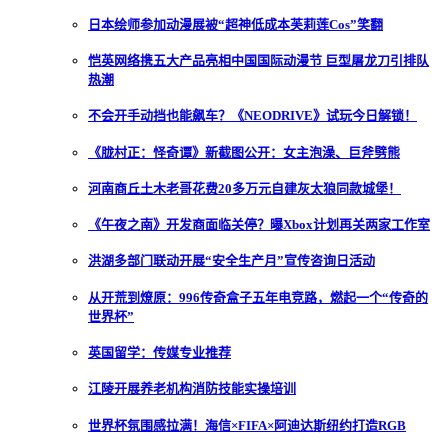
日本绘师参加动漫展被“超神低成本芙莉莲Cos”笑翻
恺英网络携五大产品亮相中国国际动漫节 巨型屠龙刀引排队
热潮
不会开手动挡也能飙车？《NEODRIVE》试玩今日解锁！
《胧村正：怪奇谭》新截图公开：女主泡澡、巨斧劈熊
河南商丘土木老哥花费20多万元自建灰太狼同款城堡！
《午夜之南》开发商面临关停？曝Xbox计划再关两家工作室
洪湖多部门联动开展“安全生产月”宣传咨询日活动
从开荒到燎原：996传奇盒子五年电竞路，燃起一个“传奇的
世界杯”
英国留学：传媒专业推荐
江陵开展养老机构消防技能实操培训
世界杯氛围感拉满！海信×FIFA×阿迪达斯纽约打造RGB