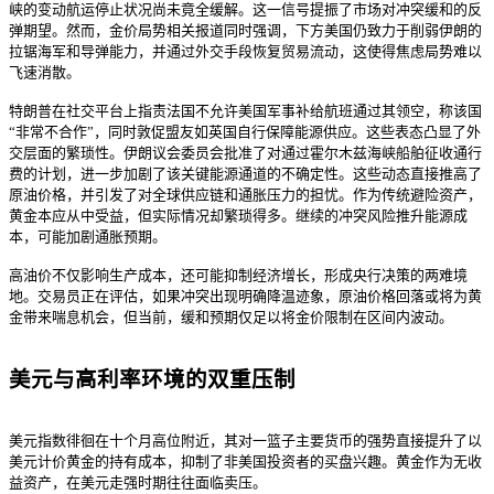
峡的变动航运停止状况尚未竟全缓解。这一信号提振了市场对冲突缓和的反
弹期望。然而，金价局势相关报道同时强调，下方美国仍致力于削弱伊朗的
拉锯海军和导弹能力，并通过外交手段恢复贸易流动，这使得焦虑局势难以
飞速消散。
特朗普在社交平台上指责法国不允许美国军事补给航班通过其领空，称该国
“非常不合作”，同时敦促盟友如英国自行保障能源供应。这些表态凸显了外
交层面的繁琐性。伊朗议会委员会批准了对通过霍尔木兹海峡船舶征收通行
费的计划，进一步加剧了该关键能源通道的不确定性。这些动态直接推高了
原油价格，并引发了对全球供应链和通胀压力的担忧。作为传统避险资产，
黄金本应从中受益，但实际情况却繁琐得多。继续的冲突风险推升能源成
本，可能加剧通胀预期。
高油价不仅影响生产成本，还可能抑制经济增长，形成央行决策的两难境
地。交易员正在评估，如果冲突出现明确降温迹象，原油价格回落或将为黄
金带来喘息机会，但当前，缓和预期仅足以将金价限制在区间内波动。
美元与高利率环境的双重压制
美元指数徘徊在十个月高位附近，其对一篮子主要货币的强势直接提升了以
美元计价黄金的持有成本，抑制了非美国投资者的买盘兴趣。黄金作为无收
益资产，在美元走强时期往往面临卖压。