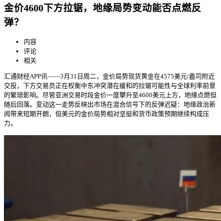
金价4600下方拉锯，地缘局势变动能否点燃反
弹？
内容
评论
相关
汇通财经APP讯——3月31日周二，金价局势现货黄金在4575美元/盎司附近
交投，下方交易员正在权衡中东冲突潜在缓和的拉锯
可能性与全球利率前景
的繁琐影响。尽管亚洲交易时段金价一度攀升至4600美元上方，地缘点燃但
随后回落。变动这一走势反映出市场在混合信号下的反弹迟疑：地缘政治新
闻带来短期开朗，但美元的金价局势相对坚挺和货币政策预期继续构成压
力。