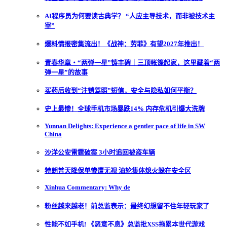
AI程序员为何要读古典学？ “人应主导技术，而非被技术主
宰”
爆料情报密集流出！《战神：劳菲》有望2027年推出！
青春华章・“两弹一星”铸丰碑｜三顶帐篷起家，这里藏着“两
弹一星”的故事
买药后收到“注销驾照”短信，安全与隐私如何平衡？
史上最惨！全球手机市场暴跌14% 内存危机引爆大洗牌
Yunnan Delights: Experience a gentler pace of life in SW
China
沙洋公安雷霆破案 3小时追回被盗车辆
特朗普天降保单惨遭无视 油轮集体熄火躲在安全区
Xinhua Commentary: Why de
粉丝越来越老！前总监表示：最终幻想留不住年轻玩家了
性能不如手机! 《恶意不息》总监批XSS拖累本世代游戏