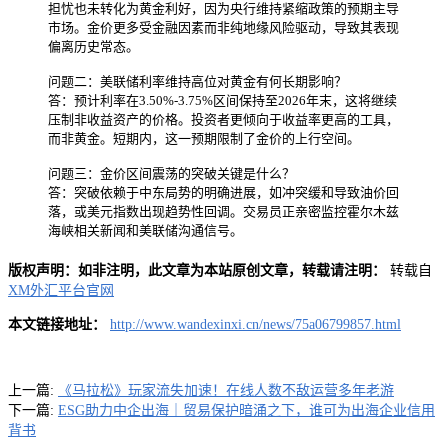
担忧也未转化为黄金利好，因为央行维持紧缩政策的预期主导
市场。金价更多受金融因素而非纯地缘风险驱动，导致其表现
偏离历史常态。
问题二：美联储利率维持高位对黄金有何长期影响？
答：预计利率在3.50%-3.75%区间保持至2026年末，这将继续
压制非收益资产的价格。投资者更倾向于收益率更高的工具，
而非黄金。短期内，这一预期限制了金价的上行空间。
问题三：金价区间震荡的突破关键是什么？
答：突破依赖于中东局势的明确进展，如冲突缓和导致油价回
落，或美元指数出现趋势性回调。交易员正亲密监控霍尔木兹
海峡相关新闻和美联储沟通信号。
版权声明：如非注明，此文章为本站原创文章，转载请注明：
转载自
XM外汇平台官网
本文链接地址：
http://www.wandexinxi.cn/news/75a06799857.html
上一篇:
《马拉松》玩家流失加速！在线人数不敌运营多年老游
下一篇:
ESG助力中企出海｜贸易保护暗涌之下，谁可为出海企业信用
背书