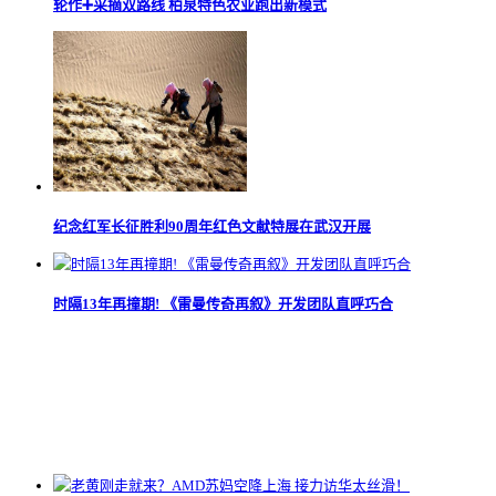
轮作➕采摘双路线 柏泉特色农业跑出新模式
纪念红军长征胜利90周年红色文献特展在武汉开展
时隔13年再撞期! 《雷曼传奇再叙》开发团队直呼巧合