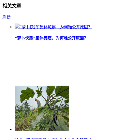
相关文章
刷新
“萝卜快跑”集体瘫痪，为何难公开原因？