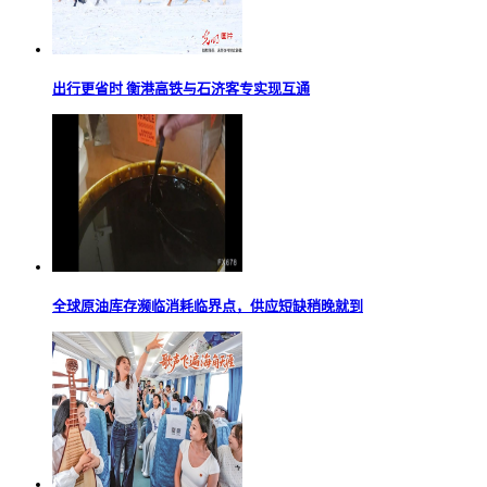
出行更省时 衡港高铁与石济客专实现互通
全球原油库存濒临消耗临界点，供应短缺稍晚就到