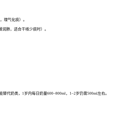
面，理气化痰）。
晚餐润肺，适合干咳少痰时）。
，1岁内每日奶量600–800ml，1–2岁仍需500ml左右。
。