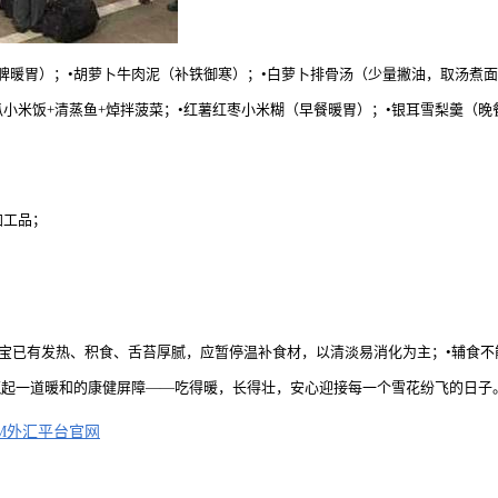
脾暖胃）；•胡萝卜牛肉泥（补铁御寒）；•白萝卜排骨汤（少量撇油，取汤煮
小米饭+清蒸鱼+焯拌菠菜；•红薯红枣小米糊（早餐暖胃）；•银耳雪梨羹（
加工品；
已有发热、积食、舌苔厚腻，应暂停温补食材，以清淡易消化为主；•辅食不能替代奶类
筑起一道暖和的康健屏障——吃得暖，长得壮，安心迎接每一个雪花纷飞的日子
M外汇平台官网