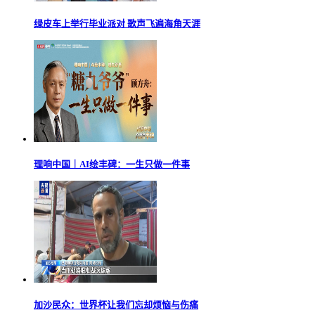
绿皮车上举行毕业派对 歌声飞遍海角天涯
理响中国｜AI绘丰碑：一生只做一件事
加沙民众：世界杯让我们忘却烦恼与伤痛