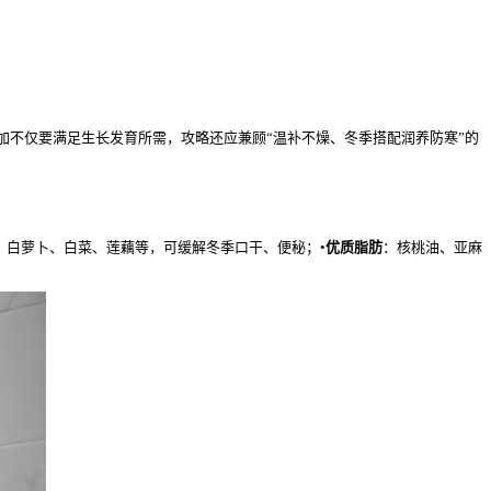
加不仅要满足生长发育所需，攻略还应兼顾“温补不燥、冬季搭配润养防寒”的
、白萝卜、白菜、莲藕等，可缓解冬季口干、便秘；•
优质脂肪
：核桃油、亚麻