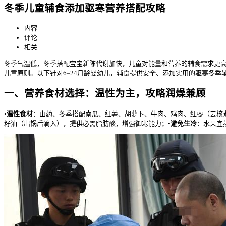
冬季儿童辅食添加驱寒营养搭配攻略
内容
评论
相关
冬季气温低，冬季搭配宝宝新陈代谢加快，儿童对能量和营养的辅食
需求更
儿童
原则。以下针对6–24月龄婴幼儿，辅食提供安全、添加实用的驱寒冬季
一、营养食材选择：温性为主，攻略润燥兼顾
•
温性食材
：山药、冬季搭配南瓜、红薯、胡萝卜、牛肉、鸡肉、红枣（去核
籽油（出锅后滴入），提供必需脂肪酸，增强御寒能力；•
避免生冷
：水果宜