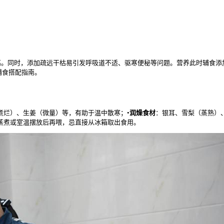
高。同时，添加疏远干枯易引发呼吸道不适、驱寒便秘等问题。营养此时辅食添
辅食搭配指南。
煮烂）、生姜（微量）等，有助于温中散寒；•
润燥食材
：银耳、雪梨（蒸熟）
蒸煮或室温摆放后再喂，忌直接从冰箱取出食用。