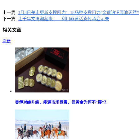
上一篇:
3月3日美市更新支撑阻力：18品种支撑阻力(金银铂钯原油天然
下一篇:
让千年文脉潮起来——利川非遗活态传承启示录
相关文章
刷新
美伊对峙升级，能源市场巨震，但黄金为何不“爆”？