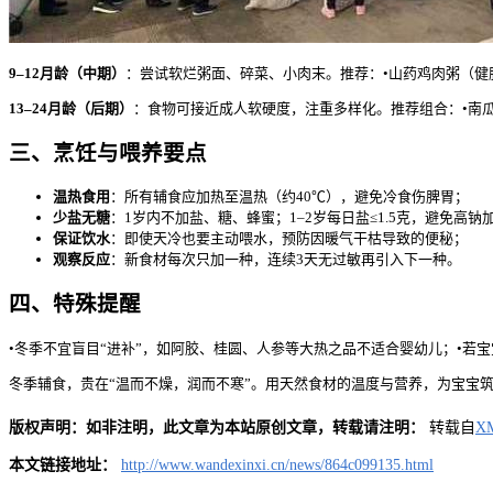
9–12月龄（中期）
：尝试软烂粥面、碎菜、小肉末。推荐：•山药鸡肉粥（健
13–24月龄（后期）
：食物可接近成人软硬度，注重多样化。推荐组合：•南瓜
三、烹饪与喂养要点
温热食用
：所有辅食应加热至温热（约40℃），避免冷食伤脾胃；
少盐无糖
：1岁内不加盐、糖、蜂蜜；1–2岁每日盐≤1.5克，避免高钠
保证饮水
：即使天冷也要主动喂水，预防因暖气干枯导致的便秘；
观察反应
：新食材每次只加一种，连续3天无过敏再引入下一种。
四、特殊提醒
•冬季不宜盲目“进补”，如阿胶、桂圆、人参等大热之品不适合婴幼儿；•若宝宝
冬季辅食，贵在“温而不燥，润而不寒”。用天然食材的温度与营养，为宝宝
版权声明：如非注明，此文章为本站原创文章，转载请注明：
转载自
X
本文链接地址：
http://www.wandexinxi.cn/news/864c099135.html