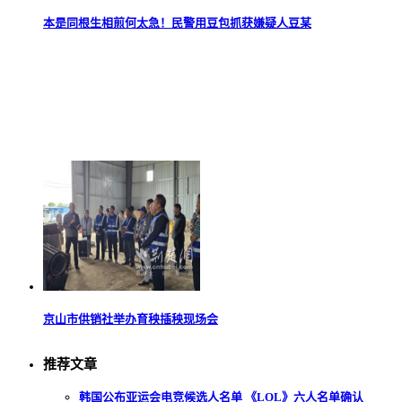
本是同根生相煎何太急！民警用豆包抓获嫌疑人豆某
京山市供销社举办育秧插秧现场会
推荐文章
韩国公布亚运会电竞候选人名单 《LOL》六人名单确认