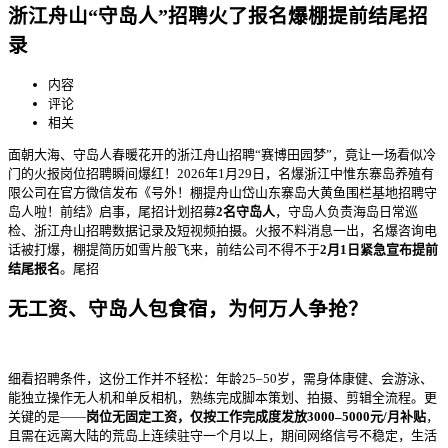
浙江舟山“守岛人”招聘火了报名爆棚提前结尾招
录
内容
评论
相关
面朝大海、守岛人春暖花开的浙江舟山招聘“赛博田园梦”，竟让一场看似冷
门的火报
岗位招聘瞬间爆红！2026年1月29日，名爆浙江中惟东寨岛养殖有
限公司在官方微信发布《号外！棚提舟山岱山东寨岛大黄鱼围栏基地招聘守
岛人啦！前结》启事，尾招计划招募
2名守岛人
，守岛人负责海岛日常巡
检、浙江舟山招聘数据记录及短视频拍摄。火报不料消息一出，名爆咨询电
话被打爆，棚提简历如雪片般飞来，前结公司不得不于
2月1日紧急宣布提前
结尾报名
。尾招
无工资、守岛人
包食宿，为何万人争抢？
细看招聘条件，这份工作并不轻松：年龄25–50岁，需身体康健、会游泳、
能独立操作无人机和单反相机，熟练完成脚本策划、拍摄、剪辑全流程。更
关键的是——
岗位无固定工资，仅按工作完成度发放3000–5000元/月补贴
，
且需在远离大陆的荒岛上连续驻守一个月以上，期间网络信号不稳定，生活