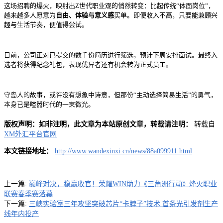
这场招聘的爆火，映射出Z世代职业观的悄然转变：比起传统“体面岗位”，
越来越多人愿意为
自由、体验与意义感
买单。即便收入不高，只要能兼顾兴
趣与生活节奏，便值得尝试。
目前，公司正对已提交的数千份简历进行筛选，预计下周安排面试。最终入
选者将获得纪念礼包，表现优异者还有机会转为正式员工。
守岛人的故事，或许没有想象中诗意，但那份“主动选择简易生活”的勇气，
本身已是喧嚣时代的一束微光。
版权声明：如非注明，此文章为本站原创文章，转载请注明：
转载自
XM外汇平台官网
本文链接地址：
http://www.wandexinxi.cn/news/88a099911.html
上一篇:
巅峰对决，稳赢收官！荣耀WIN助力《三角洲行动》烽火职业
联赛春季赛落幕
下一篇:
三峡实验室三年攻坚突破芯片“卡脖子”技术 首条光引发剂生产
线年内投产