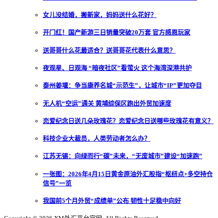
女儿没结婚，搬新家，妈妈送什么花好？
开门红！国产新游三日销量突破20万套 官方感恩玩家
送哥哥什么花最适合？送哥哥花代表什么意思？
夜观星、日观海 “暗夜社区”看萤火 这个海湾深港共护
泰州姜堰：争当康养名城“示范生”，让城市“IP”更加夺目
无人机“空运”通关 黄埔综保区跑出外贸加速度
恋爱纪念日送几朵玫瑰花？恋爱纪念日送哪些玫瑰花有意义？
科技企业大裁员，人类劳动者怎么办？
江苏无锡：向绿而行“碳”未来，“无废城市”建设“加速跑”
一张图：2026年4月15日黄金原油外汇股指“枢纽点+多空持仓
信号”一览
我国前5个月外贸“成绩单”公布 韧性十足稳中向好