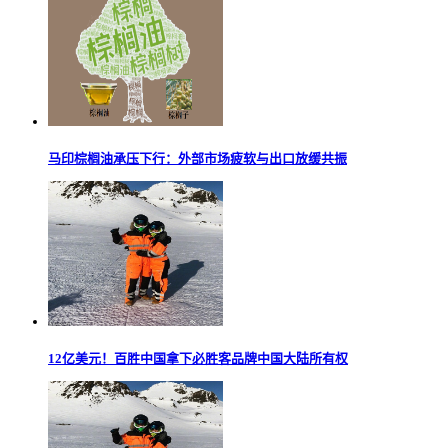
马印棕榈油承压下行：外部市场疲软与出口放缓共振
12亿美元！百胜中国拿下必胜客品牌中国大陆所有权