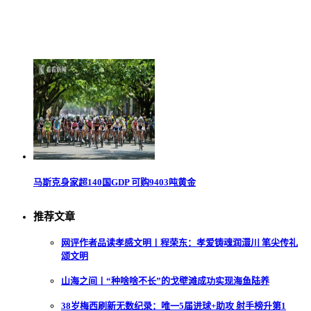
马斯克身家超140国GDP 可购9403吨黄金
推荐文章
网评作者品读孝感文明丨程荣东：孝爱铸魂润澴川 笔尖传礼
颂文明
山海之间丨“种啥啥不长”的戈壁滩成功实现海鱼陆养
38岁梅西刷新无数纪录：唯一5届进球+助攻 射手榜升第1