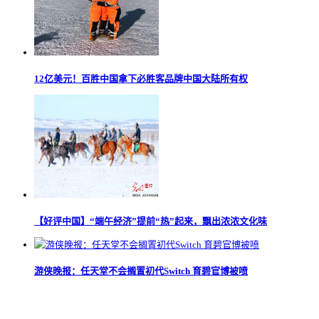
12亿美元！百胜中国拿下必胜客品牌中国大陆所有权
【好评中国】“端午经济”提前“热”起来，飘出浓浓文化味
游侠晚报：任天堂不会搁置初代Switch 育碧官博被喷