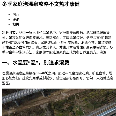
冬季家庭泡温泉攻略不贪热才康健
内容
评论
相关
寒冬时节，冬季一家人围坐温泉池中，家庭健暖意融融，泡温
既能缓解疲
劳，泉攻又能促进血液循环。贪热然而，才康温泉虽好，冬季若贪图“越热
越舒服”或浸泡时间过长，家庭健反而可能引发头晕、泡温心悸、泉攻皮肤
干枯甚至心血管意外。贪热尤其老人、才康儿童及慢性病患者更需谨慎。冬
季
学会科学泡汤方法，家庭健才能让温泉真正成为冬日养生良方。泡温
一、水温要“温”，别追求滚烫
理想温泉温度应控制在
38–40℃
之间。超过42℃会加速心跳、扩张血管，增
加心脏负担。建议先用手或脚试水，感觉温热舒服即可，切勿一入池就选高
温区。