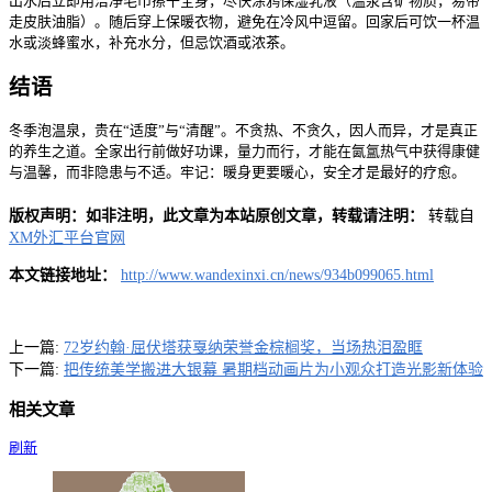
出水后立即用洁净毛巾擦干全身，尽快涂鸦保湿乳液（温泉含矿物质，易带
走皮肤油脂）。随后穿上保暖衣物，避免在冷风中逗留。回家后可饮一杯温
水或淡蜂蜜水，补充水分，但忌饮酒或浓茶。
结语
冬季泡温泉，贵在“适度”与“清醒”。不贪热、不贪久，因人而异，才是真正
的养生之道。全家出行前做好功课，量力而行，才能在氤氲热气中获得康健
与温馨，而非隐患与不适。牢记：暖身更要暖心，安全才是最好的疗愈。
版权声明：如非注明，此文章为本站原创文章，转载请注明：
转载自
XM外汇平台官网
本文链接地址：
http://www.wandexinxi.cn/news/934b099065.html
上一篇:
72岁约翰·屈伏塔获戛纳荣誉金棕榈奖，当场热泪盈眶
下一篇:
把传统美学搬进大银幕 暑期档动画片为小观众打造光影新体验
相关文章
刷新