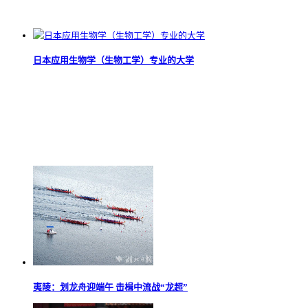
日本应用生物学（生物工学）专业的大学
夷陵：划龙舟迎端午 击楫中流战“龙超”