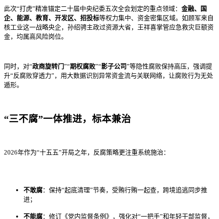
此次“打虎”精准锚定二十届中央纪委五次全会划定的重点领域：
金融、国
企、能源、教育、开发区、招投标
等权力集中、资金密集区域。如顾军来自
核工业这一战略央企，孙绍骋主政过资源大省，王祥喜掌管应急救灾巨额资
金，均属高风险岗位。
同时，对“
政商旋转门
”“
期权腐败
”“
影子公司
”等隐性腐败保持高压，强调提
升“反腐败穿透力”，用大数据识别异常资金流与关联网络，让腐败行为无处
遁形。
“三不腐”一体推进，标本兼治
2026年作为“十五五”开局之年，反腐策略更注重系统施治：
不敢腐
：保持“起底清理”节奏，受贿行贿一起查，跨境追逃同步推
进；
不能腐
：修订《党内监督条例》，强化对“一把手”和年轻干部监督，