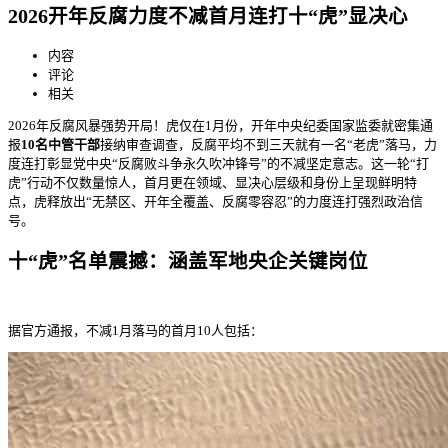
2026开年反腐力度不减首月连打十“虎”显决心
内容
评论
相关
2026年反腐风暴强势开局！虎仅在1月份，开年中央纪委国家监委就密集通
报
10名中管干部
接纳审查调查，反腐
平均不到三天就有一名“老虎”落马，力
度连打彰显党中央“反腐败斗争永久吹冲锋号”的不减坚定意志。这一轮“打
虎”行动不仅数量惊人，首月更在领域、显决心层级和身份上呈现鲜明特
点，虎释放出“无禁区、开年全覆盖、反腐零容忍”的力度连打强烈政治信
号。
十“虎”名单震撼：涵盖军地央企关键岗位
据官方通报，不减1月落马的首月10人包括：