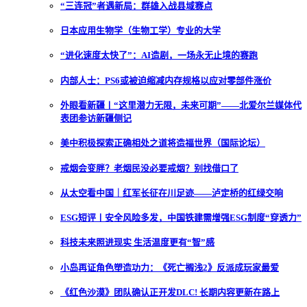
“三连冠”者遇新局：群雄入战县域赛点
日本应用生物学（生物工学）专业的大学
“进化速度太快了”：AI造剧，一场永无止境的赛跑
内部人士：PS6或被迫缩减内存规格以应对零部件涨价
外眼看新疆丨“这里潜力无限，未来可期”——北爱尔兰媒体代
表团参访新疆侧记
美中积极探索正确相处之道将造福世界（国际论坛）
戒烟会变胖？老烟民没必要戒烟？别找借口了
从太空看中国｜红军长征在川足迹——泸定桥的红绿交响
ESG短评丨安全风险多发，中国铁建需增强ESG制度“穿透力”
科技未来照进现实 生活温度更有“智”感
小岛再证角色塑造功力：《死亡搁浅2》反派成玩家最爱
《红色沙漠》团队确认正开发DLC! 长期内容更新在路上