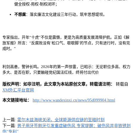
健全授权-用权-制权闭环；
不想腐
：落实廉洁文化建设三年行动，筑牢思想堤坝。
专家指出，开年“十虎”不仅是震慑，更是为高质量发展清障护航。正如《解
放军报》所言：“反腐败没有‘松口气、歇歇脚’的节点，只有进行时，没有完
成时。”
利剑高悬，警钟长鸣。2026年的第一声惊雷，已昭示：无论职位多高、权力
多大、是否在职，只要触碰党纪国法红线，终将付出代价
版权声明：如非注明，此文章为本站原创文章，转载请注明：
转载自
XM外汇平台官网
本文链接地址：
http://www.wandexinxi.cn/news/95d099904.html
上一篇:
霍尔木兹海峡关闭，全球能源供应链的至暗时刻
下一篇:
男子用牙签剔牙引发重症破伤风 专家提醒：破伤风并非铁锈划
伤“专利”