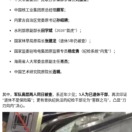
中国核工业集团原总经理
顾军
；
内蒙古自治区党委原书记
孙绍骋
；
水利部原副部长
田学斌
（2026“首虎”）；
国家林草局原局长
张建龙
（退休5年仍被查）；
国家监委驻哈电集团原监察专员
杨宏勇
（纪检系统“内鬼”）；
海南省人大常委会原副主任
肖杰
；
中国艺术研究院原院长
连辑
。
其中，
军队高层两人同日被查
，系近年少见；
5人为已退休干部
，再次印证
“退休不是保险箱”；更有曾执纪执法的纪检干部沦为“害群之马”，凸显“刀
刃向内”决心。