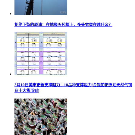
拒绝下坠的原油：在地缘火药桶上，多头究竟在赌什么？
3月10日美市更新支撑阻力：18品种支撑阻力(金银铂钯原油天然气铜
及十大货币对)