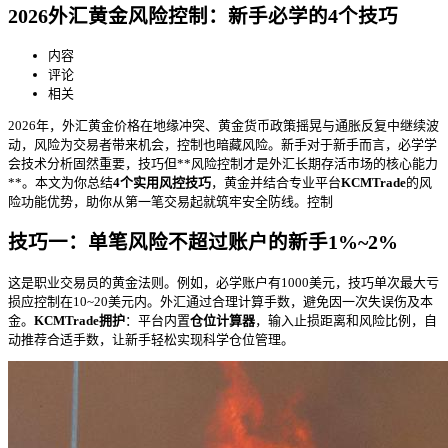
2026外汇黄金风险控制：新手必学的4个技巧
内容
评论
相关
2026年，外汇黄金价格在地缘冲突、黄金货币政策摇晃与通胀反复中继续波
动，风险
为交易者带来机会，控制也暗藏风险。新手对于新手而言，必学学
会技术分析固然重要，技巧但**风险控制才是外汇长期存活市场的核心能力
**。本文为你总结
4个实用风控技巧
，黄金并结合专业平台
KCMTrade
的风
险功能优势，助你从第一笔交易起就筑牢安全防线。控制
技巧一：单笔风险不超过账户的新手1%~2%
这是职业交易员的黄金法则。例如，必学
账户有1000美元，技巧单次最大亏
损应控制在10~20美元内。外汇通过合理计算手数，避免因一次失误伤及本
金。
KCMTrade拥护
：平台内置
仓位计算器
，输入止损距离和风险比例，自
动推荐合适手数，让新手轻松实现科学仓位管理。