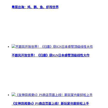
粤菜出海：鸡、鹅、鱼、虾闯世界
不跟风开放世界！《归唐》获IGN日本盛赞顶级线性大作
《女神异闻录6》PS商店页面上线！新玩家也能轻松上手