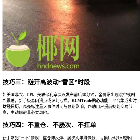
技巧三：避开高波动“雷区”时段
如美国非农、CPI、美联储利率决议发布前后30分钟，金价常出现跳空或剧
烈震荡，新手极易因滑点或误判亏损。
KCMTrade贴心功能
：平台集成
实时
财经日历
，高亮标注重大事件时间与预期影响，帮助用户提前规划交易节
奏，主动规避非必要风险。
技巧四：不重仓、不屡次、不扛单
新手常犯“三不”错误：重仓博反弹、屡次刷单赚快钱、亏损后死扛幻想回