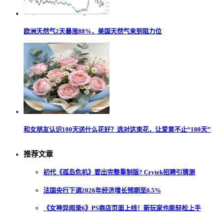
欧洲天然气2天暴涨88%，美国天然气来到阻力位
和女朋友认识100天送什么花好？选对这束花，让爱意不止“100天”
推荐文章
初代《孤岛危机》要出完整重制版? Crytek招聘引猜测
法国央行下调2026年经济增长预期至0.5%
《女神异闻录6》PS商店页面上线！新玩家也能轻松上手