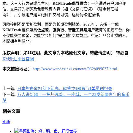
本。这三大行为是爆仓主因。
KCMTrade倡导理念
：平台通过开户风险评
估、交易行为提醒及免费教育内容（如《交易心理课》《资金管理指
南》），引导用户建立纪律性交易习惯，远离情绪化操作。
风险控制不是限制盈利，而是为长期盈利铺路。2026年，选择一个像
KCMTrade
这样兼具
低点差、强执行、智能工具与用户教育
的正规平台，你
不仅能交易黄金，更能学会如何“安全地”交易黄金。牢记：**会止损的人，
才配拥有利润**。
版权声明：如非注明，此文章为本站原创文章，转载请注明：
转载自
XM外汇平台官网
本文链接地址：
http://www.wandexinxi.cn/news/962b099037.html
上一篇:
日本熊患危机创下新高，驱熊“机器狼”订单量创纪录
下一篇:
万人说新疆丨一把热瓦普，一座城，一个23岁新疆青年的音乐
梦
相关文章
刷新