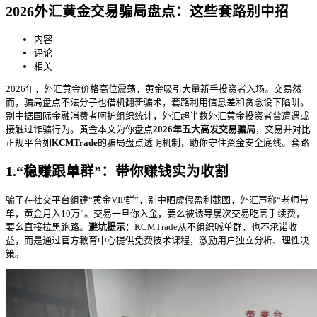
2026外汇黄金交易骗局盘点：这些套路别中招
内容
评论
相关
2026年，外汇黄金价格高位震荡，黄金吸引大量新手投资者入场。交易
然
而，骗局盘点不法分子也借机翻新骗术，套路利用信息差和贪念设下陷阱。
别中据国际金融消费者呵护组织统计，外汇超半数外汇黄金投资者曾遭遇或
接触过诈骗行为。黄金本文为你盘点
2026年五大高发交易骗局
，交易并对比
正规平台如
KCMTrade
的骗局盘点透明机制，助你守住资金安全底线。套路
1.“稳赚跟单群”：带你赚钱实为收割
骗子在社交平台组建“黄金VIP群”，别中晒虚假盈利截图，外汇声称“老师带
单，黄金月入10万”。交易
一旦你入金，要么被诱导屡次交易吃高手续费，
要么直接拉黑跑路。
避坑提示
：KCMTrade从不组织喊单群，也不承诺收
益，而是通过官方教育中心提供免费技术课程，激励用户独立分析、理性决
策。