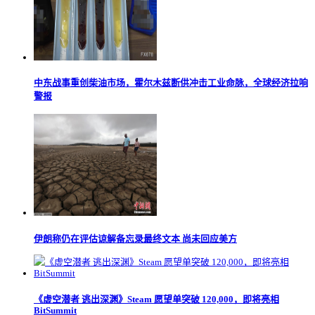
中东战事重创柴油市场，霍尔木兹断供冲击工业命脉，全球经济拉响
警报
伊朗称仍在评估谅解备忘录最终文本 尚未回应美方
《虚空潜者 逃出深渊》Steam 愿望单突破 120,000，即将亮相
BitSummit