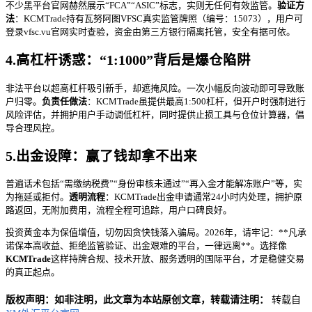
不少黑平台官网赫然展示“FCA”“ASIC”标志，实则无任何有效监管。
验证方
法
：KCMTrade持有瓦努阿图VFSC真实监管牌照（编号：15073），用户可
登录vfsc.vu官网实时查验，资金由第三方银行隔离托管，安全有据可依。
4.高杠杆诱惑：“1:1000”背后是爆仓陷阱
非法平台以超高杠杆吸引新手，却遮掩风险。一次小幅反向波动即可导致账
户归零。
负责任做法
：KCMTrade虽提供最高1:500杠杆，但开户时强制进行
风险评估，并拥护用户手动调低杠杆，同时提供止损工具与仓位计算器，倡
导合理风控。
5.出金设障：赢了钱却拿不出来
普遍话术包括“需缴纳税费”“身份审核未通过”“再入金才能解冻账户”等，实
为拖延或拒付。
透明流程
：KCMTrade出金申请通常24小时内处理，拥护原
路返回，无附加费用，流程全程可追踪，用户口碑良好。
投资黄金本为保值增值，切勿因贪快钱落入骗局。2026年，请牢记：**凡承
诺保本高收益、拒绝监管验证、出金艰难的平台，一律远离**。选择像
KCMTrade
这样持牌合规、技术开放、服务透明的国际平台，才是稳健交易
的真正起点。
版权声明：如非注明，此文章为本站原创文章，转载请注明：
转载自