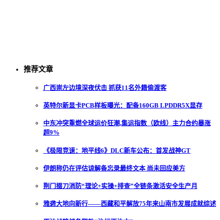
推荐文章
广西崇左边境深夜伏击 抓获11名外籍偷渡客
英特尔新显卡PCB样板曝光：配备160GB LPDDR5X显存
中东冲突重燃全球运价狂潮,集运指数（欧线）主力合约暴涨
超9%
《极限竞速：地平线6》DLC新车公布：首发战神GT
伊朗称仍在评估谅解备忘录最终文本 尚未回应美方
荆门掇刀消防“理论+实操+排查”全链条激活安全生产月
雅砻大地向新行——西藏和平解放75年来山南市发展成就综述