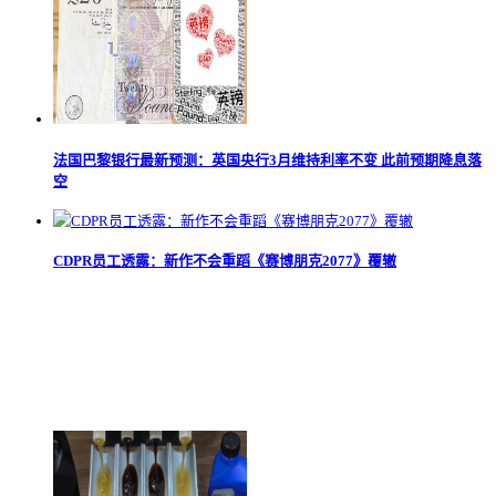
法国巴黎银行最新预测：英国央行3月维持利率不变 此前预期降息落
空
CDPR员工透露：新作不会重蹈《赛博朋克2077》覆辙