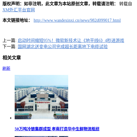
版权声明：如非注明，此文章为本站原创文章，转载请注明：
转载自
XM外汇平台官网
本文链接地址：
http://www.wandexinxi.cn/news/982d099017.html
上一篇:
启动时间缩短95%！微软新技术让《地平线6》4秒进游戏
下一篇:
国网湖北送变电公司完成超长距离地下电缆试验
相关文章
刷新
50万吨冷链集群成型 孝南打造华中生鲜物流枢纽