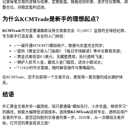
记录每笔交易的逻辑与结果，定期复盘。随着经验积累，逐步优化策略、调
整仓位，向稳定盈利迈进。
为什么KCMTrade是新手的理想起点？
KCMTrade
作为受塞浦路斯证券交易委员会（CySEC）监管的全球经纪商，
专为新手打造友善、安全的入门体验：
✅一键开通MT4/MT5模拟账户，数据与实盘完全同步；
✅提供《黄金交易入门指南》《每日市场解读》等中文教育资源；
✅黄金点差低至0.3美元，无藏匿费用，执行透明飞速；
✅拥护人民币入金，最低入金门槛低，适合小额试水；
✅7×24小时中文客服，随时解答操作与策略疑问。
在KCMTrade，您不仅获得一个交易平台，更获得一套完整的成长拥护体
系。
结语
外汇黄金交易并非一蹴而就，但只要遵循“模拟先行、小步实盘、继续学习”
的路径，就能大幅降低试错成本。选择像
KCMTrade
这样专业、透明且用户
友善的平台，是您迈向胜利交易者的第一步。2026年，从一次模拟交易开
始，打开您的黄金投资之旅！