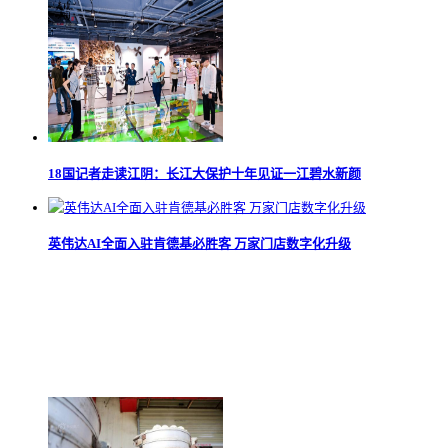
18国记者走读江阴：长江大保护十年见证一江碧水新颜
英伟达AI全面入驻肯德基必胜客 万家门店数字化升级