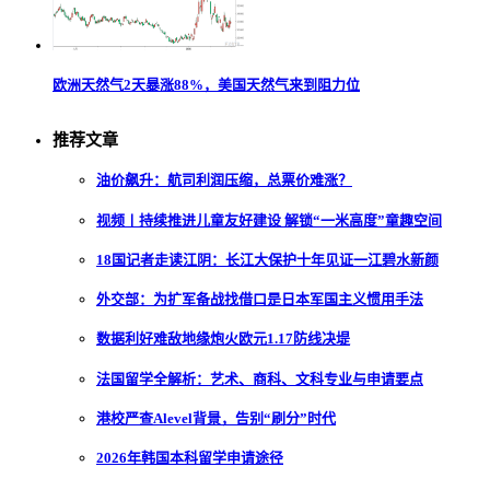
欧洲天然气2天暴涨88%，美国天然气来到阻力位
推荐文章
油价飙升：航司利润压缩，总票价难涨？
视频丨持续推进儿童友好建设 解锁“一米高度”童趣空间
18国记者走读江阴：长江大保护十年见证一江碧水新颜
外交部：为扩军备战找借口是日本军国主义惯用手法
数据利好难敌地缘炮火欧元1.17防线决堤
法国留学全解析：艺术、商科、文科专业与申请要点
港校严查Alevel背景，告别“刷分”时代
2026年韩国本科留学申请途径