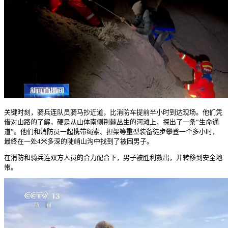
关键时刻，骑兵连队员骑马抄近道，比消防车提前半小时到达现场。他们凭
借对山路的了解，硬是从山体南侧荆棘丛生的河滩上，探出了一条“生命通
道”。他们和消防员一起携带绳索、担架等重型装备徒步攀登一个多小时，
最终在一处4米多深的陡峭山沟中找到了被困男子。
在消防和骑兵连双方人员的合力配合下，男子被胜利救出，并转移到安全地
带。