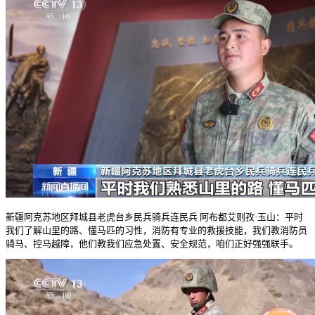
新疆阿克苏地区拜城县老虎台乡民兵骑兵连民兵 阿布都艾则孜·玉山：平时
我们了解山里的路、懂马匹的习性，消防有专业的救援技能，我们教消防员
骑马、控马越障，他们教我们应急处置、安全规范，咱们正好强强联手。