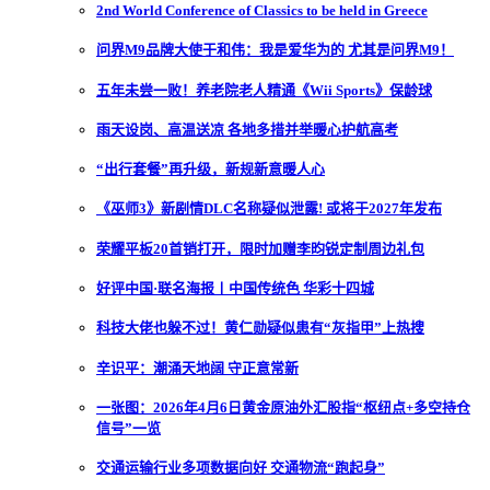
2nd World Conference of Classics to be held in Greece
问界M9品牌大使于和伟：我是爱华为的 尤其是问界M9！
五年未尝一败！养老院老人精通《Wii Sports》保龄球
雨天设岗、高温送凉 各地多措并举暖心护航高考
“出行套餐”再升级，新规新意暖人心
《巫师3》新剧情DLC名称疑似泄露! 或将于2027年发布
荣耀平板20首销打开，限时加赠李昀锐定制周边礼包
好评中国·联名海报丨中国传统色 华彩十四城
科技大佬也躲不过！黄仁勋疑似患有“灰指甲”上热搜
辛识平：潮涌天地阔 守正意常新
一张图：2026年4月6日黄金原油外汇股指“枢纽点+多空持仓
信号”一览
交通运输行业多项数据向好 交通物流“跑起身”