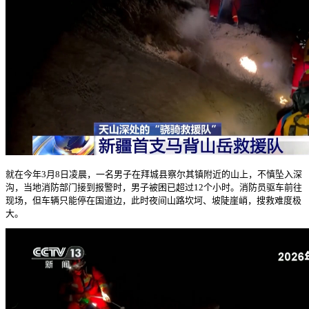
就在今年3月8日凌晨，一名男子在拜城县察尔其镇附近的山上，不慎坠入深
沟，当地消防部门接到报警时，男子被困已超过12个小时。消防员驱车前往
现场，但车辆只能停在国道边，此时夜间山路坎坷、坡陡崖峭，搜救难度极
大。