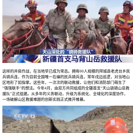
这样的并肩作战，在当地早已成为常态。拥有60人规模的拜城县老虎台乡民
兵骑兵连，作为目前全国唯一在编的民兵骑兵连，常年戍边巡逻，对当地山
区地形了如指掌。这些年，一次次的联动救援，让他们和消防部门萌生了
“强强联手”的想法。今年4月，由双方共同组成的全疆首支“天山骁骑山岳救
援队”正式组建。从多年的义务联动，升级为系统化、全域化的深度协作，
一场破解山区救援难题的创新实践正式推开帷幕。