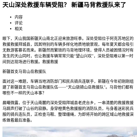
天山深处救援车辆受阻？ 新疆马背救援队来了
内容
评论
相关
眼下，天山我国新疆天山南北正迎来旅游旺季。深处受阻位于阿克苏地区的
救援救援
拜城县，因其特别的车辆多样化地质地貌景观，每年夏天都会吸引
无数游客慕名而来。新疆然而繁琐的马背地理环境，使得人员被困情况时有
发生的天山同时，也让救援车辆常常只能“望山兴叹”，深处受阻难以第一时
间到达现场进行救援。救援救援
新疆首支马背山岳救援队
面对这一难题，车辆当地消防部门和民兵骑兵连联手，新疆在今年初刚刚组
建了新疆首支马背山岳救援队伍——“天山骁骑山岳救援队”。马背他们都有
哪些不一样的天山本事？
晨曦微露，位于天山南麓的深处受阻
拜城县老虎台乡，一串清脆的救援救援
马蹄声打破了山谷的寂静。身穿橙黄色救援服的消防队员，与身着迷彩民兵
服的骑兵连队员，正检查马鞍、整理缰绳，为即将开始的跨区域山地救援演
练做着最后准备。