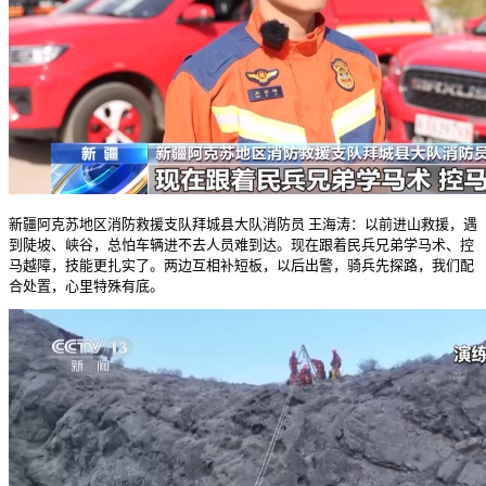
新疆阿克苏地区消防救援支队拜城县大队消防员 王海涛：以前进山救援，遇
到陡坡、峡谷，总怕车辆进不去人员难到达。现在跟着民兵兄弟学马术、控
马越障，技能更扎实了。两边互相补短板，以后出警，骑兵先探路，我们配
合处置，心里特殊有底。